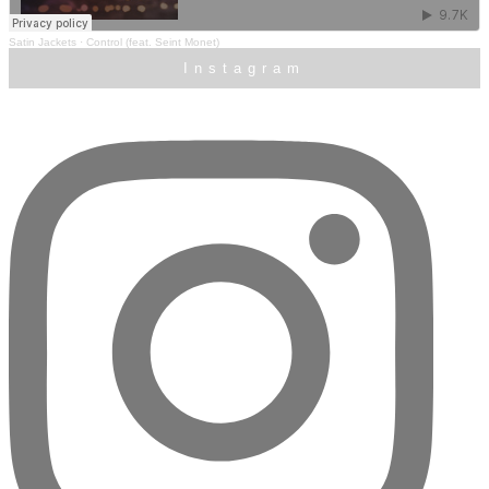
Satin Jackets
·
Control (feat. Seint Monet)
Instagram