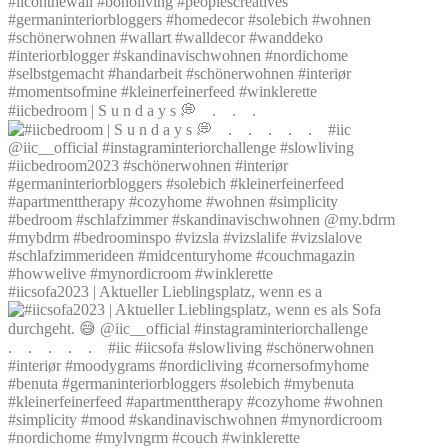
#iicbedroom | S u n d a y s 💭⠀ .⠀ .⠀ .⠀
#iicsofa2023 | Aktueller Lieblingsplatz, wenn es a