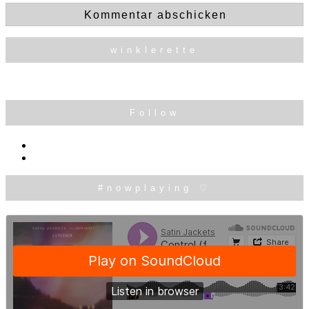
winklerette
Follow
#nowplaying ♡