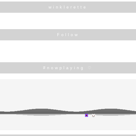
winklerette
Follow
#nowplaying ♡