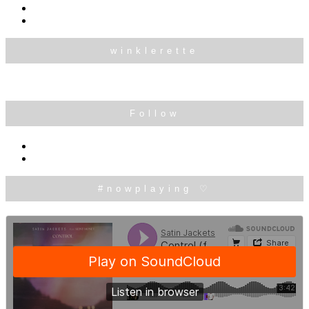
winklerette
Follow
#nowplaying ♡