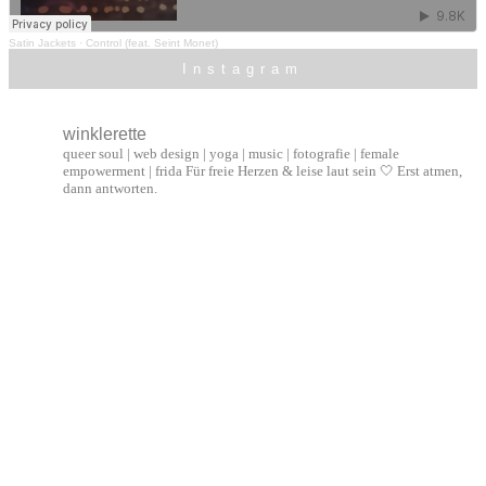
Satin Jackets
·
Control (feat. Seint Monet)
Instagram
winklerette
queer soul | web design | yoga | music | fotografie | female
empowerment | frida
Für freie Herzen & leise laut sein 🤍
Erst atmen,
dann antworten.